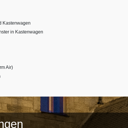
d Kastenwagen
nster in Kastenwagen
rm Air)
n
ungen