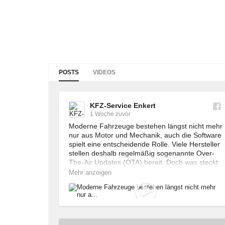
POSTS
VIDEOS
KFZ-Service Enkert
1 Woche zuvor
Moderne Fahrzeuge bestehen längst nicht mehr 
nur aus Motor und Mechanik, auch die Software 
spielt eine entscheidende Rolle. Viele Hersteller 
stellen deshalb regelmäßig sogenannte Over-
The-Air Updates (OTA) bereit. Doch was steckt 
eigentlich dahinter?

Mehr anzeigen
Kann bei Eurem Auto ein Software-Update 
durchgeführt werden, dann geschieht dies meist 
nicht ohne Grund. Zum Beispiel können für 
Infotainment und Navigation, 