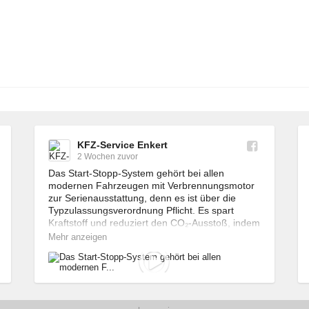
KFZ-Service Enkert
2 Wochen zuvor
Das Start-Stopp-System gehört bei allen 
modernen Fahrzeugen mit Verbrennungsmotor 
zur Serienausstattung, denn es ist über die 
Typzulassungsverordnung Pflicht. Es spart 
Kraftstoff und reduziert den CO₂-Ausstoß, indem 
der Motor an Ampeln oder im Stau automatisch 
Mehr anzeigen
abgeschaltet wird. Doch das System wird auch 
kritisch diskutiert. 🔎

Wird ein Motor nach hoher Belastung sofort 
abgeschaltet, stehen die Öl- und 