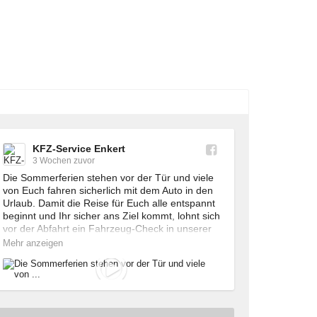
KFZ-Service Enkert
3 Wochen zuvor
Die Sommerferien stehen vor der Tür und viele 
von Euch fahren sicherlich mit dem Auto in den 
Urlaub. Damit die Reise für Euch alle entspannt 
beginnt und Ihr sicher ans Ziel kommt, lohnt sich 
vor der Abfahrt ein Fahrzeug-Check in unserer 
Fachwerkstatt. 🚗

Mehr anzeigen
Wir prüfen bei uns in Bamberg unter anderem: 
Bremsen und Reifen, Ölstand und Flüssigkeiten, 
Batterie, Klimaanlage, Beleuchtung, 
Scheibenwischer sowie Reifendruck und 